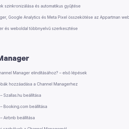
k szinkronizálása és automatikus gyűjtése
er, Google Analytics és Meta Pixel összekötése az Appartman webo
zer és weboldal többnyelvű szerkesztése
Manager
annel Manager elindításához? – első lépések
zobák hozzáadása a Channel Managerhez
 Szallas.hu beállítása
– Booking.com beállítása
 Airbnb beállítása
ási szabályok a Channel Managernél