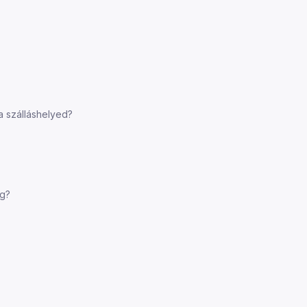
a szálláshelyed?
ég?