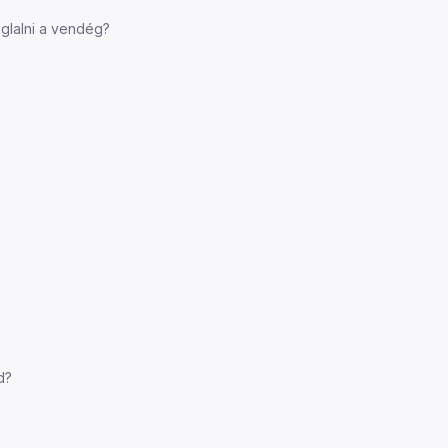
oglalni a vendég?
d?