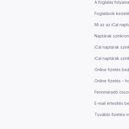
A foglalás folyama
Foglalások kezelé
Mi az az iCal nap
Naptárak szinkron
iCal naptárak szi
iCal naptárak szi
Online fizetés beá
Online fizetés – 
Fennmaradó össze
E-mail értesítés be
További fizetési 