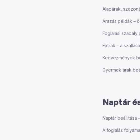
Alapárak, szezonál
Árazás példák – ö
Foglalási szabály 
Extrák – a szállás
Kedvezmények beál
Gyermek árak beáll
Naptár és
Naptár beállítása
A foglalás folyama