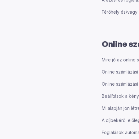
Férőhely és/vagy
Online sz
Mire jó az online 
Online számlázási i
Online számlázási 
Beállítások a ké
Mi alapján jön létr
A díjbekérő, elől
Foglalások automa