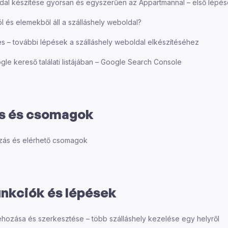
dal készítése gyorsan és egyszerűen az Appartmannal – első lépé
l és elemekből áll a szálláshely weboldal?
 – további lépések a szálláshely weboldal elkészítéséhez
le kereső találati listájában – Google Search Console
és és csomagok
ázás és elérhető csomagok
unkciók és lépések
trehozása és szerkesztése – több szálláshely kezelése egy helyről