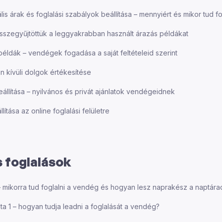
is árak és foglalási szabályok beállítása – mennyiért és mikor tud f
sszegyűjtöttük a leggyakrabban használt árazás példákat
példák – vendégek fogadása a saját feltételeid szerint
on kívüli dolgok értékesítése
lítása – nyilvános és privát ajánlatok vendégeidnek
ítása az online foglalási felületre
 foglalások
 – mikorra tud foglalni a vendég és hogyan lesz naprakész a naptára
ta 1 – hogyan tudja leadni a foglalását a vendég?