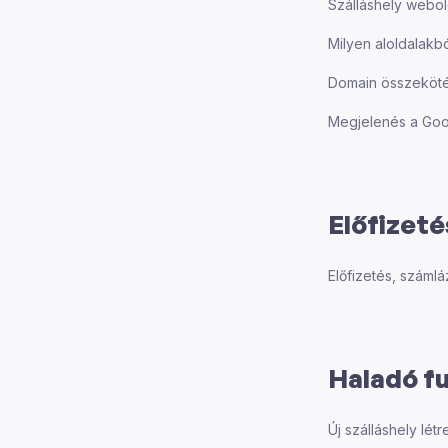
Szálláshely webol
Milyen aloldalakbó
Domain összekötés
Megjelenés a Goog
Előfizet
Előfizetés, száml
Haladó f
Új szálláshely lé