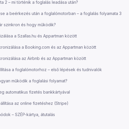
ta 2 – mi történik a foglalás leadása után?
se a beérkezés után a foglalómotorban – a foglalás folyamata 3
tár szinkron és hogy működik?
izálása a Szallas.hu és Appartman között
nkronizálása a Booking.com és az Appartman között
nkronizálása az Airbnb és az Appartman között
llítása a foglalómotorhoz – első lépések és tudnivalók
hogyan működik a foglalási folyamat?
g automatikus fizetés bankkártyával
állítása az online fizetéshez (Stripe)
módok – SZÉP-kártya, átutalás