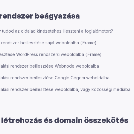
i rendszer beágyazása
tudod az oldalad kinézetéhez illeszteni a foglalómotort?
i rendszer beillesztése saját weboldalba (iFrame)
llesztése WordPress rendszerű weboldalba (iFrame)
lalási rendszer beillesztése Webnode weboldalba
lalási rendszer beillesztése Google Cégem weboldalba
alási rendszer beillesztése weboldalba, vagy közösségi médiába
 létrehozás és domain összekötés