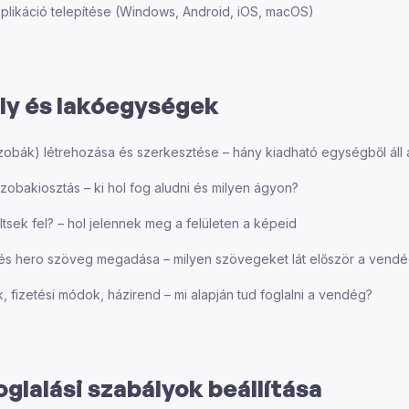
likáció telepítése (Windows, Android, iOS, macOS)
ly és lakóegységek
bák) létrehozása és szerkesztése – hány kiadható egységből áll 
szobakiosztás – ki hol fog aludni és milyen ágyon?
tsek fel? – hol jelennek meg a felületen a képeid
s és hero szöveg megadása – milyen szövegeket lát először a vend
ek, fizetési módok, házirend – mi alapján tud foglalni a vendég?
oglalási szabályok beállítása