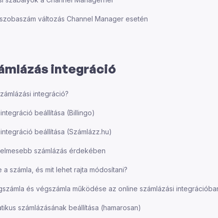
 szobaszám változás Channel Manager esetén
ámlázás integráció
számlázási integráció?
ntegráció beállítása (Billingo)
integráció beállítása (Számlázz.hu)
nyelmesebb számlázás érdekében
e a számla, és mit lehet rajta módosítani?
egszámla és végszámla működése az online számlázási integrációba
tikus számlázásának beállítása (hamarosan)