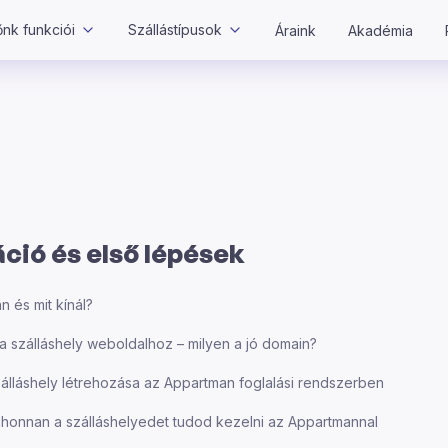
nk funkciói
Szállástípusok
Áraink
Akadémia
ció és első lépések
 és mit kínál?
a szálláshely weboldalhoz – milyen a jó domain?
zálláshely létrehozása az Appartman foglalási rendszerben
 ahonnan a szálláshelyedet tudod kezelni az Appartmannal