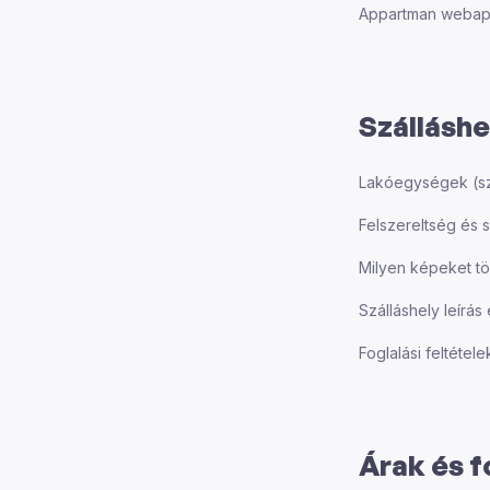
Appartman webapp
Szálláshe
Lakóegységek (szo
Felszereltség és 
Milyen képeket töl
Szálláshely leírá
Foglalási feltétel
Árak és f